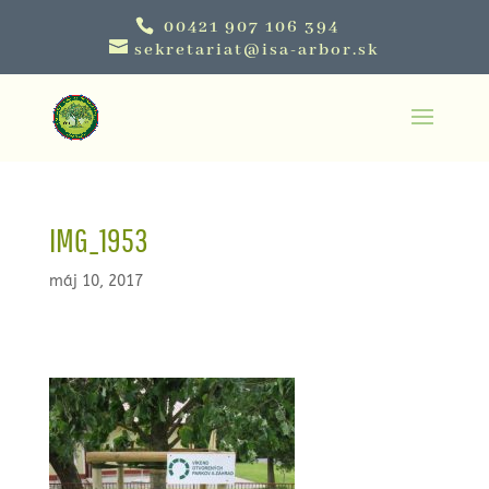
00421 907 106 394
sekretariat@isa-arbor.sk
IMG_1953
máj 10, 2017