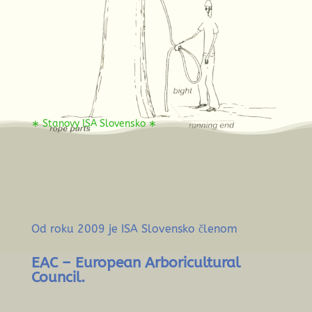
∗ Stanovy ISA Slovensko ∗
Od roku 2009 je ISA Slovensko členom
EAC – European Arboricultural
Council.