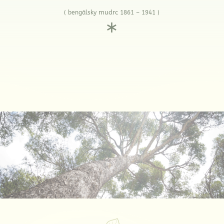
mudrc
( bengálsky
1861 – 19
41 )
∗