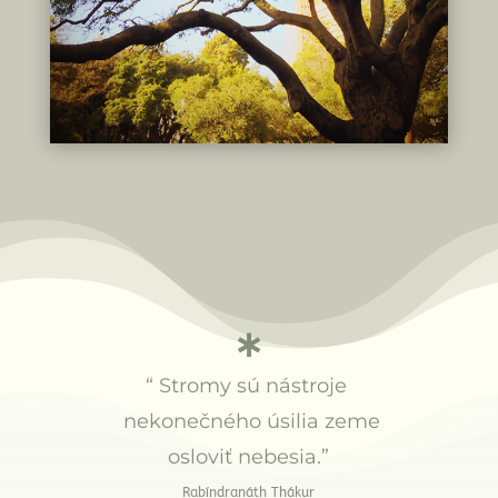
∗
“
Stromy sú nástroje
nekonečného úsilia zeme
osloviť nebesia.”
Rabíndranáth Thákur