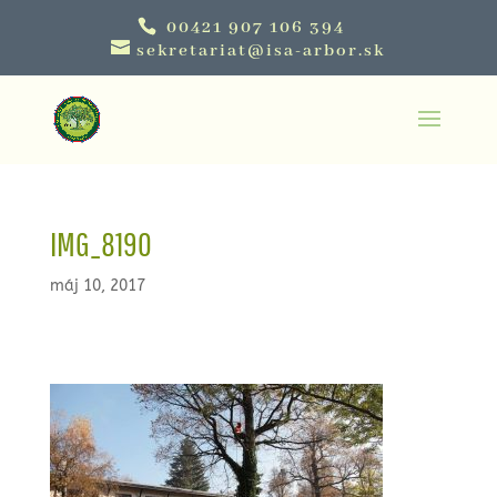
00421 907 106 394
sekretariat@isa-arbor.sk
IMG_8190
máj 10, 2017