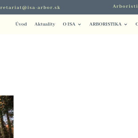
Arborist
retariat@isa-arbor.sk
Úvod
Aktuality
O ISA
ARBORISTIKA