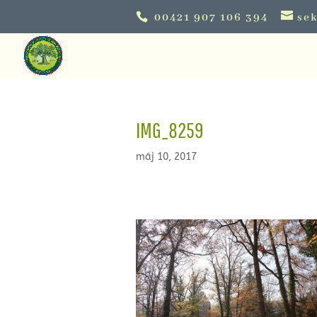
00421 907 106 394
sek
IMG_8259
máj 10, 2017