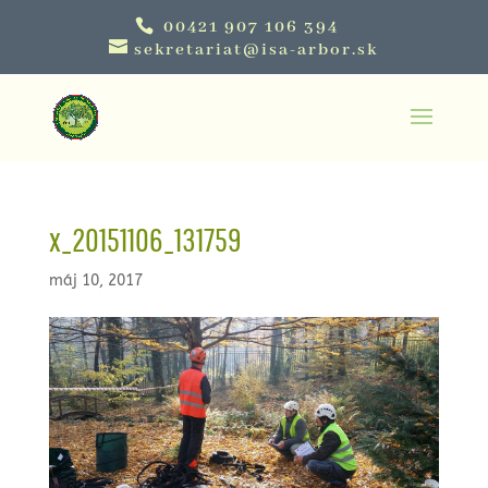
00421 907 106 394
sekretariat@isa-arbor.sk
x_20151106_131759
máj 10, 2017