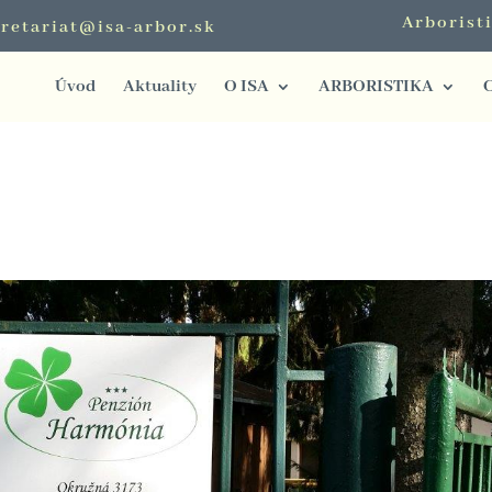
Arborist
retariat@isa-arbor.sk
Úvod
Aktuality
O ISA
ARBORISTIKA