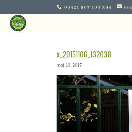
00421 907 106 394
sek
x_20151106_132038
máj 10, 2017