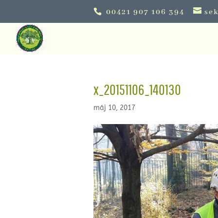
00421 907 106 394
sek
x_20151106_140130
máj 10, 2017