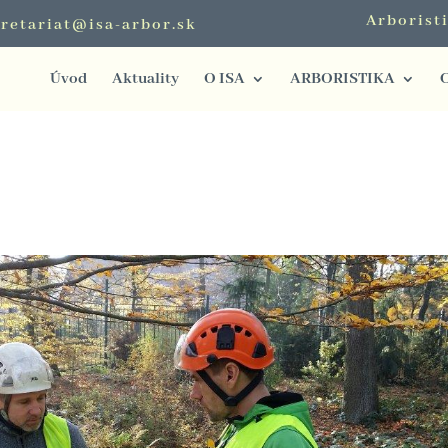
Arborist
retariat@isa-arbor.sk
Úvod
Aktuality
O ISA
ARBORISTIKA