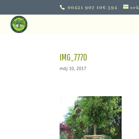
00421 907 106 394
sek
IMG_7770
máj 10, 2017