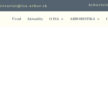
Arborist
retariat@isa-arbor.sk
Úvod
Aktuality
O ISA
ARBORISTIKA