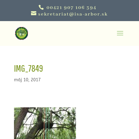
00421 907 106 394
sekretariat@isa-arbor.sk
IMG_7849
máj 10, 2017