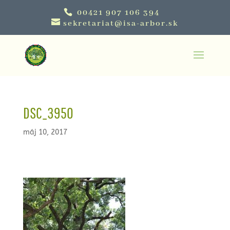
00421 907 106 394
sekretariat@isa-arbor.sk
DSC_3950
máj 10, 2017