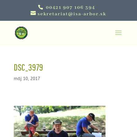
00421 907 106 394
sekretariat@isa-arbor.sk
DSC_3979
máj 10, 2017