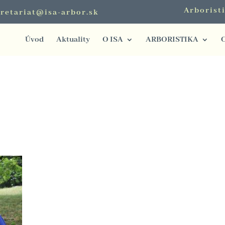
Arborist
retariat@isa-arbor.sk
Úvod
Aktuality
O ISA
ARBORISTIKA