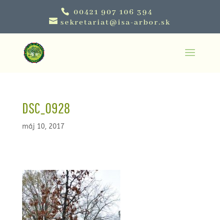
00421 907 106 394
sekretariat@isa-arbor.sk
DSC_0928
máj 10, 2017