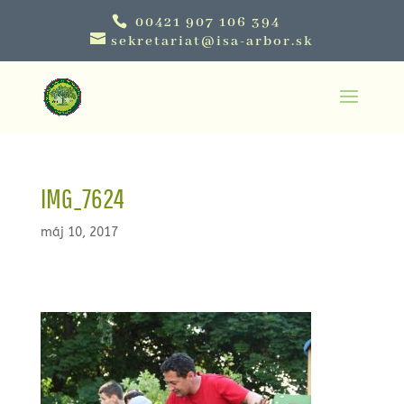
00421 907 106 394
sekretariat@isa-arbor.sk
IMG_7624
máj 10, 2017