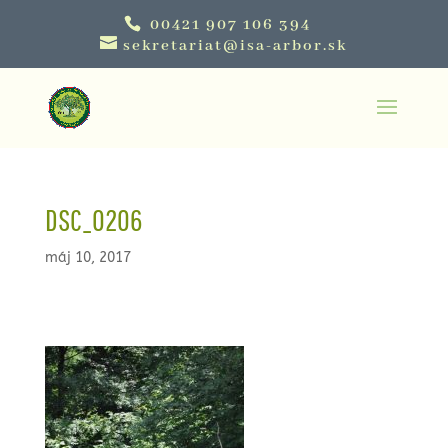
00421 907 106 394
sekretariat@isa-arbor.sk
DSC_0206
máj 10, 2017