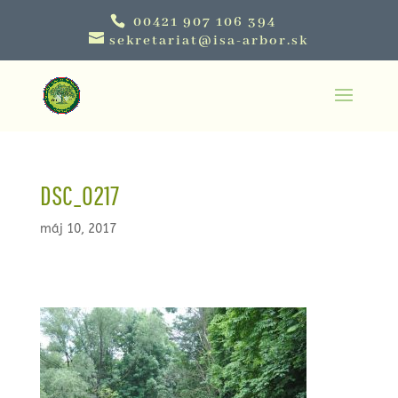
00421 907 106 394
sekretariat@isa-arbor.sk
DSC_0217
máj 10, 2017