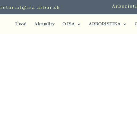
Arborist
retariat@isa-arbor.sk
Úvod
Aktuality
O ISA
ARBORISTIKA