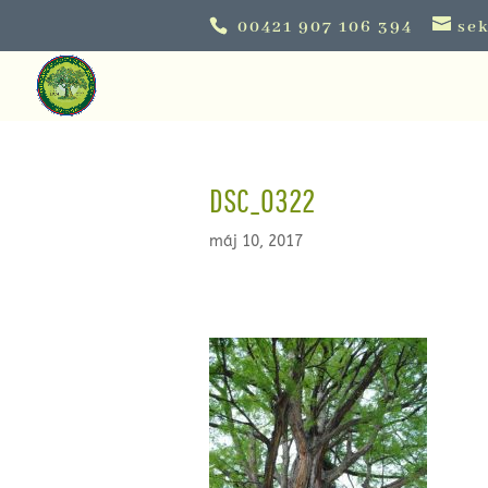
00421 907 106 394
sek
DSC_0322
máj 10, 2017