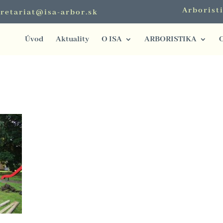
Arborist
retariat@isa-arbor.sk
Úvod
Aktuality
O ISA
ARBORISTIKA