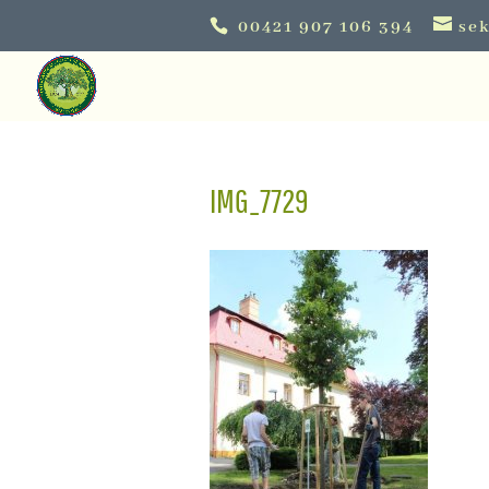
00421 907 106 394
sek
IMG_7729