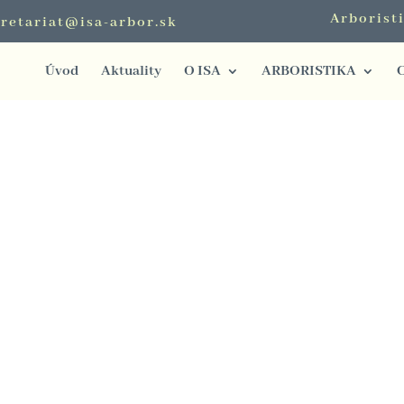
Arborist
retariat@isa-arbor.sk
Úvod
Aktuality
O ISA
ARBORISTIKA