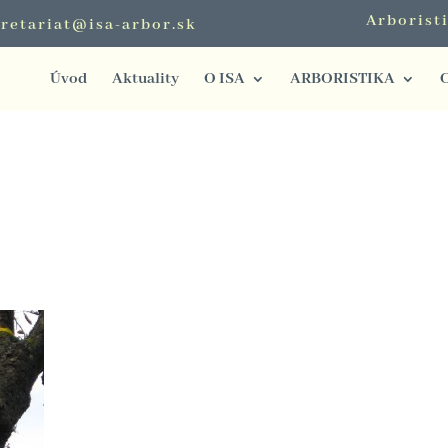
Arborist
retariat@isa-arbor.sk
Úvod
Aktuality
O ISA
ARBORISTIKA